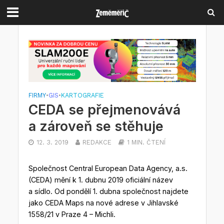
FIRMY
•
GIS
•
KARTOGRAFIE
CEDA se přejmenovává
a zároveň se stěhuje
12. 3. 2019
REDAKCE
1 MIN. ČTENÍ
Společnost Central European Data Agency, a.s.
(CEDA) mění k 1. dubnu 2019 oficiální název
a sídlo. Od pondělí 1. dubna společnost najdete
jako CEDA Maps na nové adrese v Jihlavské
1558/21 v Praze 4 – Michli.