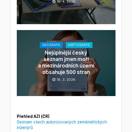
10. 4. 2026
GEOGRAFIE
KARTOGRAFIE
Nejúplnější český
seznam jmen moří
a mezinárodních území
obsahuje 500 stran
18. 3. 2026
Přehled AZI (ČR)
Seznam všech autorizovaných zeměměřických
inženýrů