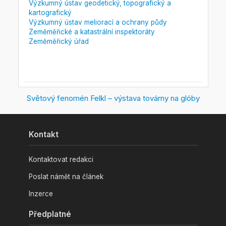
Výzkumný ústav geodetický, topografický a
kartografický
Výzkumný ústav meliorací a ochrany půdy
Zeměměřické a katastrální inspektoráty
Zeměměřický úřad
Světový fenomén Felkl – výstava továrny na glóby
Kontakt
Kontaktovat redakci
Poslat námět na článek
Inzerce
Předplatné