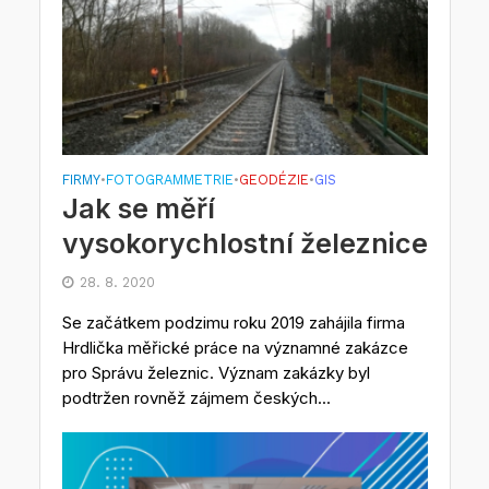
FIRMY
FOTOGRAMMETRIE
GEODÉZIE
GIS
•
•
•
Jak se měří
vysokorychlostní železnice
28. 8. 2020
Se začátkem podzimu roku 2019 zahájila firma
Hrdlička měřické práce na významné zakázce
pro Správu železnic. Význam zakázky byl
podtržen rovněž zájmem českých...