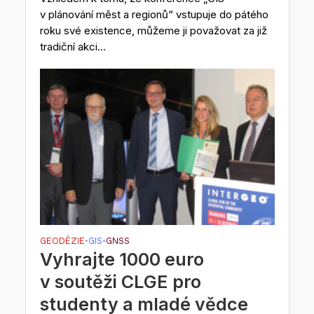
v plánování měst a regionů“ vstupuje do pátého
roku své existence, můžeme ji považovat za již
tradiční akci...
GEODÉZIE
GIS
GNSS
•
•
Vyhrajte 1000 euro
v soutěži CLGE pro
studenty a mladé vědce