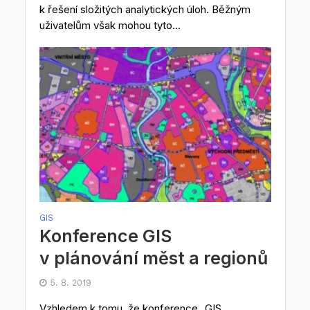
k řešení složitých analytických úloh. Běžným
uživatelům však mohou tyto...
GIS
Konference GIS
v plánování měst a regionů
5. 8. 2019
Vzhledem k tomu, že konference „GIS