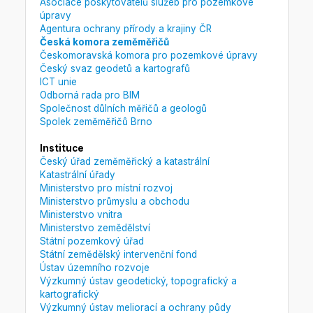
Asociace poskytovatelů služeb pro pozemkové
úpravy
Agentura ochrany přírody a krajiny ČR
Česká komora zeměměřičů
Českomoravská komora pro pozemkové úpravy
Český svaz geodetů a kartografů
ICT unie
Odborná rada pro BIM
Společnost důlních měřičů a geologů
Spolek zeměměřičů Brno
Instituce
Český úřad zeměměřický a katastrální
Katastrální úřady
Ministerstvo pro místní rozvoj
Ministerstvo průmyslu a obchodu
Ministerstvo vnitra
Ministerstvo zemědělství
Státní pozemkový úřad
Státní zemědělský intervenční fond
Ústav územního rozvoje
Výzkumný ústav geodetický, topografický a
kartografický
Výzkumný ústav meliorací a ochrany půdy