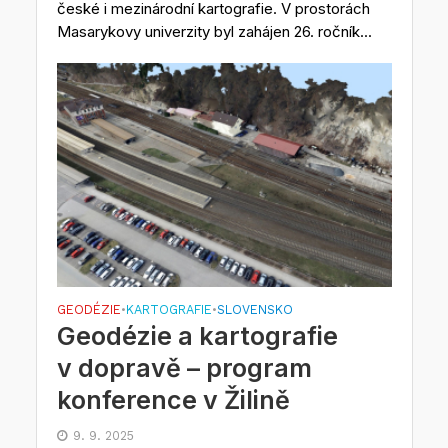
české i mezinárodní kartografie. V prostorách
Masarykovy univerzity byl zahájen 26. ročník...
GEODÉZIE
KARTOGRAFIE
SLOVENSKO
•
•
Geodézie a kartografie
v dopravě – program
konference v Žilině
9. 9. 2025