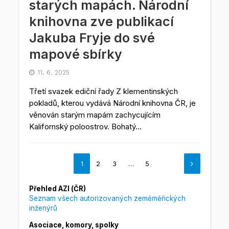
starých mapách. Národní
knihovna zve publikací
Jakuba Fryje do své
mapové sbírky
11. 6. 2025
Třetí svazek ediční řady Z klementinských
pokladů, kterou vydává Národní knihovna ČR, je
věnován starým mapám zachycujícím
Kalifornský poloostrov. Bohatý...
1
2
3
…
5
Přehled AZI (ČR)
Seznam všech autorizovaných zeměměřických
inženýrů
Asociace, komory, spolky