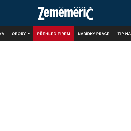
KA
OBORY
PŘEHLED FIREM
NABÍDKY PRÁCE
TIP N