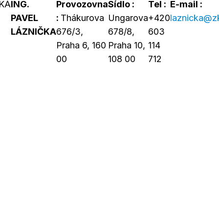
KÁ
ING.
Provozovna
Sídlo :
Tel :
E-mail :
PAVEL
:
Thákurova
Ungarova
+420
laznicka@z
LÁZNIČKA
676/3,
678/8,
603
Praha 6, 160
Praha 10,
114
00
108 00
712