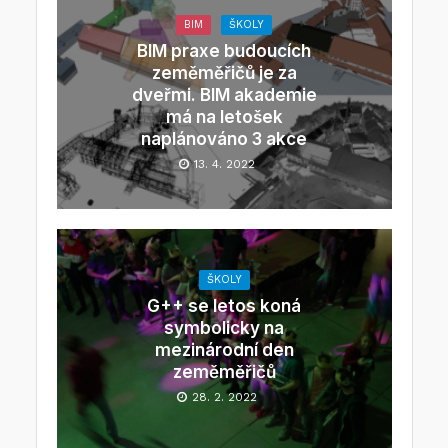
BIM
ŠKOLY
BIM praxe budoucích
zeměměřičů je za
dveřmi. BIM akademie
má na letošek
naplánováno 3 akce
13. 4. 2022
ŠKOLY
G++ se letos koná
symbolicky na
mezinárodní den
zeměměřičů
28. 2. 2022