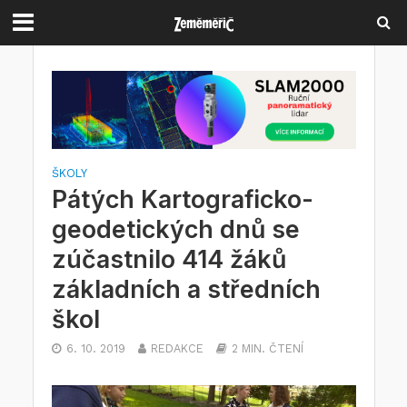
ŠKOLY
Pátých Kartograficko-
geodetických dnů se
zúčastnilo 414 žáků
základních a středních
škol
6. 10. 2019
REDAKCE
2 MIN. ČTENÍ