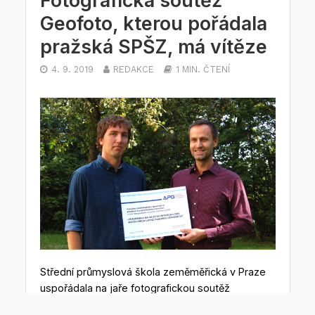
Geofoto, kterou pořádala
pražská SPŠZ, má vítěze
4. 9. 2019
REDAKCE
1 MIN. ČTENÍ
Střední průmyslová škola zeměměřická v Praze
uspořádala na jaře fotografickou soutěž
Geofoto2019. Soutěž se konala na Instagramu