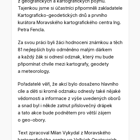
z geografických a kartografických pojmů.
Tajenkou jsme si účastníci připomněli zakladatele
Kartograficko-geodetických dnů a prvního
kurátora Moravského kartografického centra Ing.
Petra Fencla.
Za svou práci byli žáci hodnoceni známkou a těch
81 nejlepších bylo odměněno malým dárkem
a každý žák si odnesl odznak, který mu bude
připomínat chvíle mezi kartografy, geodety
a meteorology.
Pořadatelé věří, že akcí bylo dosaženo hlavního
cíle a děti si kromě odznaku odnesly také nějaké
vědomosti a informace z výše uvedených oborů
a snad byl i někde zatnut příslovečný drápek
a tato akce bude podnětem pro větší zájem
o geo-obory.
Text zpracoval Milan Vykydal z Moravského
kartografického centra ve Velkých Opatovicích.