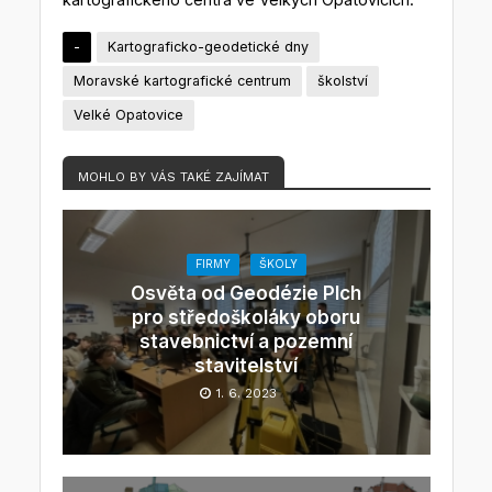
-
Kartograficko-geodetické dny
Moravské kartografické centrum
školství
Velké Opatovice
MOHLO BY VÁS TAKÉ ZAJÍMAT
FIRMY
ŠKOLY
Osvěta od Geodézie Plch
pro středoškoláky oboru
stavebnictví a pozemní
stavitelství
1. 6. 2023