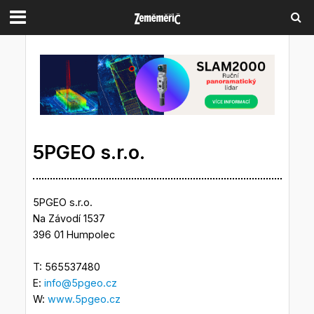
5PGEO s.r.o.
5PGEO s.r.o.
Na Závodí 1537
396 01 Humpolec
T: 565537480
E:
info@5pgeo.cz
W:
www.5pgeo.cz