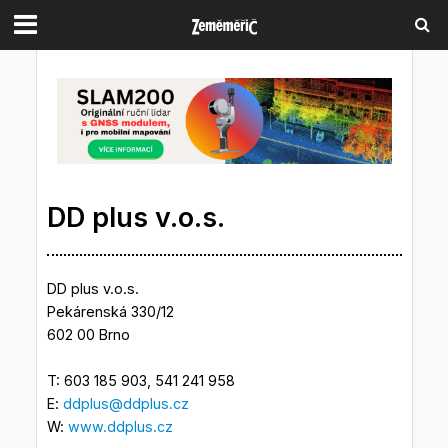
DD plus v.o.s.
DD plus v.o.s.
Pekárenská 330/12
602 00 Brno
T: 603 185 903, 541 241 958
E:
ddplus@ddplus.cz
W:
www.ddplus.cz