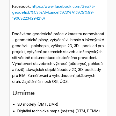
Facebook:
https://www.facebook.com/Geo75-
geodetick%C3%A1-kancel%C3%A1%C5%99-
190682234294210/
Dodáváme geodetické práce v katastru nemovitostí
– geometrické plány, vytyčení vl. hranic a inženýrské
geodézii – polohopis, výškopis 2D, 3D – podklad pro
projekt, vytyčení pozemních staveb a inženýrských
sítí včetně dokumentace skutečného provedení.
Vyhotovení stavebních výkresů (půdorysů, pohledů
a řezů) stávajících objektů budov 2D, 3D, podklady
pro BIM. Zaměřování a vyhodnocení jeřábových
drah. Zajištění činnosti OG, ÚOZI.
Umíme
3D modely (DMT, DMR)
Digitální technická mapa (města) (DTM, DTMM)