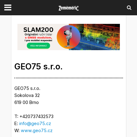
GEO75 s.r.o.
GEO75 s.r.o.
Sokolova 32
619 00 Brno
T: +420737432573
E:
info@geo75.cz
W:
www.geo75.cz