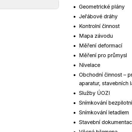
Geometrické plány
Jeřábové dráhy
Kontrolní činnost
Mapa závodu
Měření deformací
Měření pro průmysl
Nivelace
Obchodní činnost – pr
aparatur, stavebních 
Služby ÚOZI
Snímkování bezpilotn
Snímkování letadlem
Stavební dokumenta
Věcná břemena