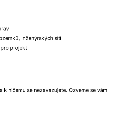
prav
zemků, inženýrských sítí
pro projekt
a a k ničemu se nezavazujete. Ozveme se vám