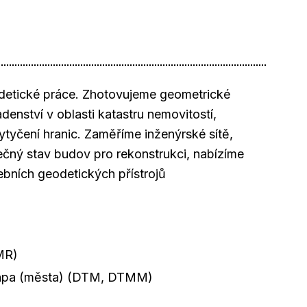
detické práce. Zhotovujeme geometrické
denství v oblasti katastru nemovitostí,
tyčení hranic. Zaměříme inženýrské sítě,
čný stav budov pro rekonstrukci, nabízíme
ebních geodetických přístrojů
MR)
 mapa (města) (DTM, DTMM)