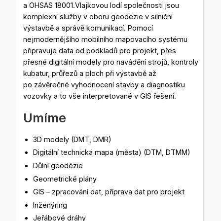
a OHSAS 18001.Vlajkovou lodí společnosti jsou
komplexní služby v oboru geodezie v silniční
výstavbě a správě komunikací. Pomocí
nejmodernějšího mobilního mapovacího systému
připravuje data od podkladů pro projekt, přes
přesné digitální modely pro navádění strojů, kontroly
kubatur, průřezů a ploch při výstavbě až
po závěrečné vyhodnocení stavby a diagnostiku
vozovky a to vše interpretované v GIS řešení.
Umíme
3D modely (DMT, DMR)
Digitální technická mapa (města) (DTM, DTMM)
Důlní geodézie
Geometrické plány
GIS – zpracování dat, příprava dat pro projekt
Inženýring
Jeřábové dráhy