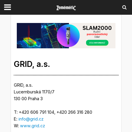
GRID, a.s.
GRID, a.s.
Lucemburská 1170/7
130 00 Praha 3
T: +420 606 791 104, +420 266 316 280
E:
info@grid.cz
W:
www.grid.cz