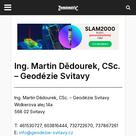
Ing. Martin Dědourek, CSc.
– Geodézie Svitavy
Ing. Martin Dědourek, CSc. – Geodézie Svitavy
Wolkerova alej 14a
568 02 Svitavy
T: 461530727, 603816444, 732722670, 737867261
E:
info@geodezie-svitavy.cz