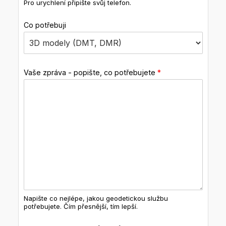
Pro urychlení připište svůj telefon.
Co potřebuji
Aktuální pracovní nabídky.
Podívejte se na svou
budoucí novou práci
Vaše zpráva - popište, co potřebujete
*
Geodet – inženýrská
geodézie – Praha (Gepoint
s.r.o.)
Hledáme nové kolegy a
kolegyně – geodety (Praha)
Do našeho týmu hledáme
kolegy na pozici geodet/ka
Geodet/geodetka (Praha –
Napište co nejlépe, jakou geodetickou službu
potřebujete. Čím přesnější, tím lepší.
Velká Chuchle)