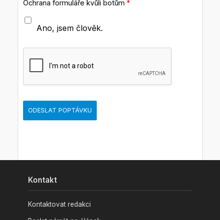
Ochrana formuláře kvůli botům
*
3G Praha s.r.o. – geodet/-
ka se zaměřením na
Ano, jsem člověk.
inženýrskou geodézii
Zobrazit všechny nabídky
ODESLAT POPTÁVKU
Kontakt
Kontaktovat redakci