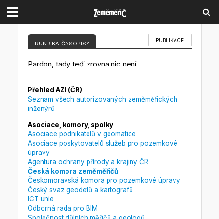
PUBLIKACE
RUBRIKA ČASOPISY
Pardon, tady teď zrovna nic není.
Přehled AZI (ČR)
Seznam všech autorizovaných zeměměřických
inženýrů
Asociace, komory, spolky
Asociace podnikatelů v geomatice
Asociace poskytovatelů služeb pro pozemkové
úpravy
Agentura ochrany přírody a krajiny ČR
Česká komora zeměměřičů
Českomoravská komora pro pozemkové úpravy
Český svaz geodetů a kartografů
ICT unie
Odborná rada pro BIM
Společnost důlních měřičů a geologů