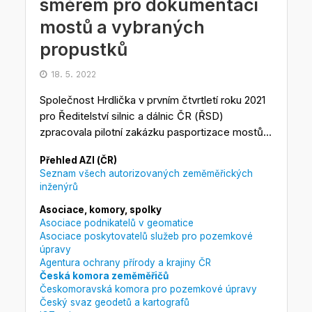
směrem pro dokumentaci
mostů a vybraných
propustků
18. 5. 2022
Společnost Hrdlička v prvním čtvrtletí roku 2021
pro Ředitelství silnic a dálnic ČR (ŘSD)
zpracovala pilotní zakázku pasportizace mostů...
Přehled AZI (ČR)
Seznam všech autorizovaných zeměměřických
inženýrů
Asociace, komory, spolky
Asociace podnikatelů v geomatice
Asociace poskytovatelů služeb pro pozemkové
úpravy
Agentura ochrany přírody a krajiny ČR
Česká komora zeměměřičů
Českomoravská komora pro pozemkové úpravy
Český svaz geodetů a kartografů