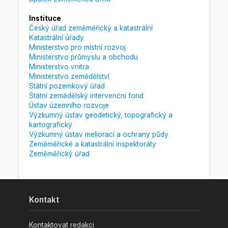
Instituce
Český úřad zeměměřický a katastrální
Katastrální úřady
Ministerstvo pro místní rozvoj
Ministerstvo průmyslu a obchodu
Ministerstvo vnitra
Ministerstvo zemědělství
Státní pozemkový úřad
Státní zemědělský intervenční fond
Ústav územního rozvoje
Výzkumný ústav geodetický, topografický a
kartografický
Výzkumný ústav meliorací a ochrany půdy
Zeměměřické a katastrální inspektoráty
Zeměměřický úřad
Kontakt
Kontaktovat redakci