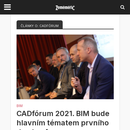
ČLÁNKY O: CADFÓRUM
BIM
CADfórum 2021. BIM bude
hlavním tématem prvního