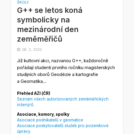
ŠKOLY
G++ se letos koná
symbolicky na
mezinárodní den
zeměměřičů
28. 2. 2022
Již kultovní akci, nazvanou G++, každoročně
pořádají studenti prvního ročníku magisterských
studijních oborů Geodézie a kartografie
a Geomatika...
Přehled AZI (ČR)
Seznam všech autorizovaných zeměměřických
inženýrů
Asociace, komory, spolky
Asociace podnikatelů v geomatice
Asociace poskytovatelů služeb pro pozemkové
úpravy