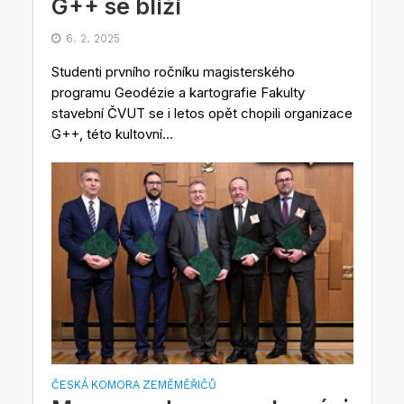
G++ se blíží
6. 2. 2025
Studenti prvního ročníku magisterského
programu Geodézie a kartografie Fakulty
stavební ČVUT se i letos opět chopili organizace
G++, této kultovní...
ČESKÁ KOMORA ZEMĚMĚŘIČŮ