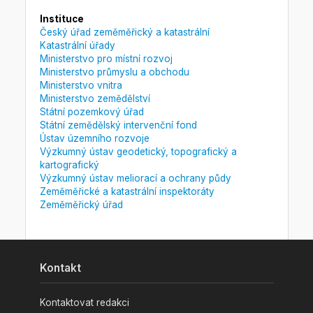
Instituce
Český úřad zeměměřický a katastrální
Katastrální úřady
Ministerstvo pro místní rozvoj
Ministerstvo průmyslu a obchodu
Ministerstvo vnitra
Ministerstvo zemědělství
Státní pozemkový úřad
Státní zemědělský intervenční fond
Ústav územního rozvoje
Výzkumný ústav geodetický, topografický a
kartografický
Výzkumný ústav meliorací a ochrany půdy
Zeměměřické a katastrální inspektoráty
Zeměměřický úřad
Kontakt
Kontaktovat redakci