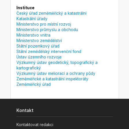
Instituce
Český úřad zeměměřický a katastrální
Katastrální úřady
Ministerstvo pro místní rozvoj
Ministerstvo průmyslu a obchodu
Ministerstvo vnitra
Ministerstvo zemědělství
Státní pozemkový úřad
Státní zemědělský intervenční fond
Ústav územního rozvoje
Výzkumný ústav geodetický, topografický a
kartografický
Výzkumný ústav meliorací a ochrany půdy
Zeměměřické a katastrální inspektoráty
Zeměměřický úřad
Kontakt
Kontaktovat redakci