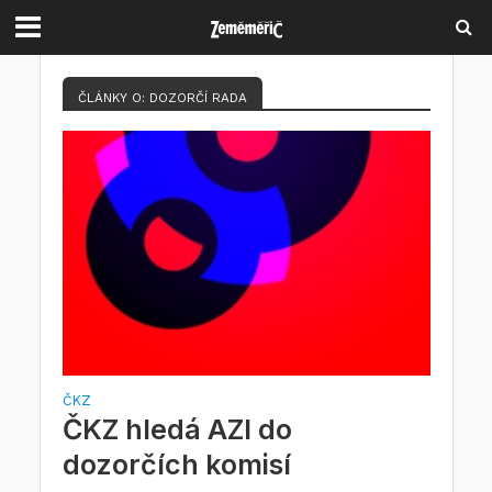
ČLÁNKY O: DOZORČÍ RADA
ČKZ
ČKZ hledá AZI do
dozorčích komisí