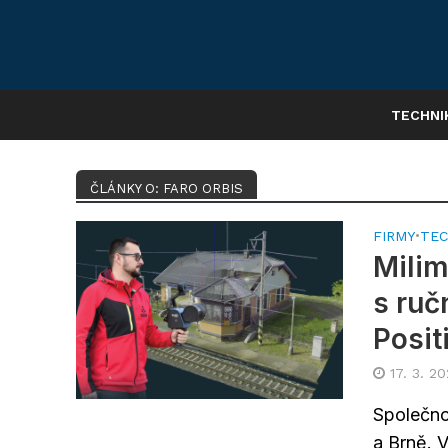
TECHNI
ČLÁNKY O: FARO ORBIS
FIRMY
•
TEC
Milim
s ru
Posit
17. 3. 2
Společno
a Brně. 