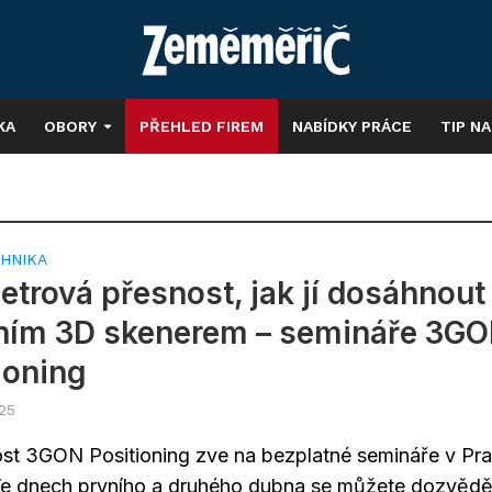
KA
OBORY
PŘEHLED FIREM
NABÍDKY PRÁCE
TIP N
HNIKA
etrová přesnost, jak jí dosáhnout
čním 3D skenerem – semináře 3G
ioning
025
st 3GON Positioning zve na bezplatné semináře v Pr
Ve dnech prvního a druhého dubna se můžete dozvědě