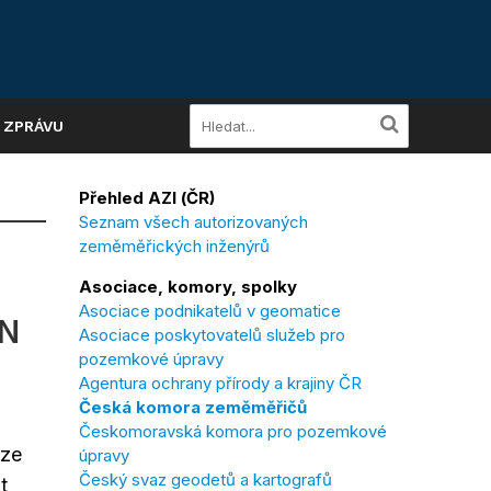
A ZPRÁVU
Přehled AZI (ČR)
Seznam všech autorizovaných
zeměměřických inženýrů
Asociace, komory, spolky
Asociace podnikatelů v geomatice
ON
Asociace poskytovatelů služeb pro
pozemkové úpravy
Agentura ochrany přírody a krajiny ČR
Česká komora zeměměřičů
Českomoravská komora pro pozemkové
aze
úpravy
Český svaz geodetů a kartografů
t