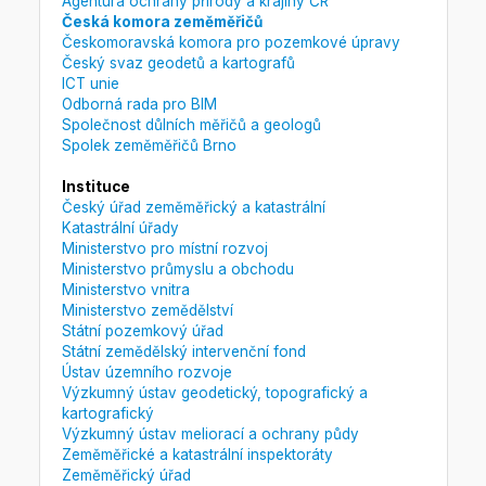
Agentura ochrany přírody a krajiny ČR
Česká komora zeměměřičů
Českomoravská komora pro pozemkové úpravy
Český svaz geodetů a kartografů
ICT unie
Odborná rada pro BIM
Společnost důlních měřičů a geologů
Spolek zeměměřičů Brno
Instituce
Český úřad zeměměřický a katastrální
Katastrální úřady
Ministerstvo pro místní rozvoj
Ministerstvo průmyslu a obchodu
Ministerstvo vnitra
Ministerstvo zemědělství
Státní pozemkový úřad
Státní zemědělský intervenční fond
Ústav územního rozvoje
Výzkumný ústav geodetický, topografický a
kartografický
Výzkumný ústav meliorací a ochrany půdy
Zeměměřické a katastrální inspektoráty
Zeměměřický úřad