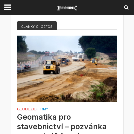
ČLÁNKY O: GEFOS
GEODÉZIE
FIRMY
•
Geomatika pro
stavebnictví – pozvánka