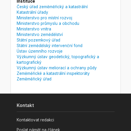
Instituce
Český úřad zeměměřický a katastrální
Katastrální úřady
Ministerstvo pro místní rozvoj
Ministerstvo průmyslu a obchodu
Ministerstvo vnitra
Ministerstvo zemědělství
Státní pozemkový úřad
Státní zemědělský intervenční fond
Ústav územního rozvoje
Výzkumný ústav geodetický, topografický a
kartografický
Výzkumný ústav meliorací a ochrany půdy
Zeměměřické a katastrální inspektoráty
Zeměměřický úřad
Kontakt
Kontaktovat redakci
Poslat námět na článek