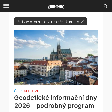
ČLÁNKY O: GENERÁLNÍ FINANČNÍ ŘEDITELSTVÍ
ČSGK
GEODÉZIE
•
Geodetické informační dny
2026 – podrobný program