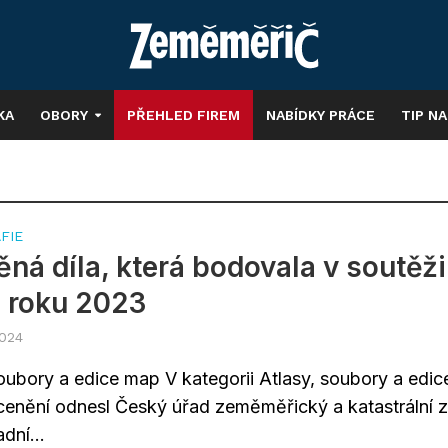
KA
OBORY
PŘEHLED FIREM
NABÍDKY PRÁCE
TIP N
FIE
ná díla, která bodovala v soutěži
 roku 2023
2024
soubory a edice map V kategorii Atlasy, soubory a edic
cenění odnesl Český úřad zeměměřický a katastrální 
adní...