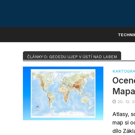
TECHNI
ČLÁNKY O: GEOEDU UJEP V ÚSTÍ NAD LABEM
KARTOGRA
Oceně
Mapa
20. 12. 
Atlasy, 
map si o
dílo Zákl