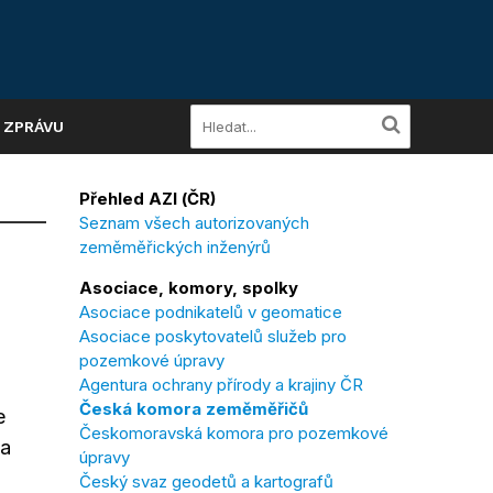
A ZPRÁVU
Přehled AZI (ČR)
Seznam všech autorizovaných
zeměměřických inženýrů
Asociace, komory, spolky
Asociace podnikatelů v geomatice
Asociace poskytovatelů služeb pro
pozemkové úpravy
Agentura ochrany přírody a krajiny ČR
Česká komora zeměměřičů
e
Českomoravská komora pro pozemkové
za
úpravy
Český svaz geodetů a kartografů