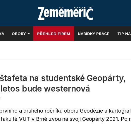
KA
OBORY
PŘEHLED FIREM
NABÍDKY PRÁCE
TIP N
 štafeta na studentské Geopárty,
 letos bude westernová
1
 prvního a druhého ročníku oboru Geodézie a kartograf
 fakultě VUT v Brně zvou na svoji Geopárty 2021. Po r
.