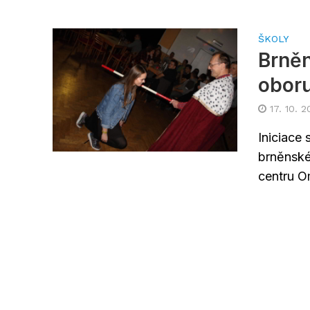
ŠKOLY
Brněn
obor
17. 10. 2
Iniciace
brněnské
centru O