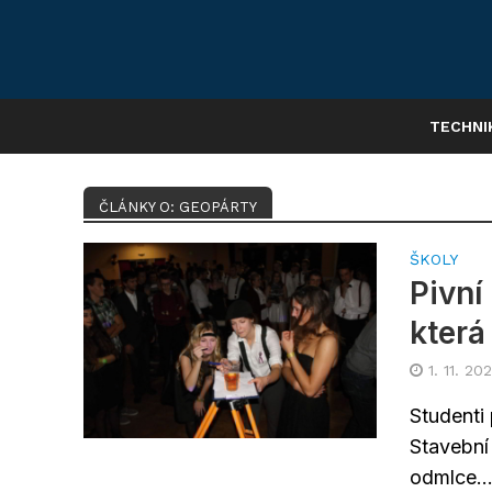
TECHNI
ČLÁNKY O: GEOPÁRTY
ŠKOLY
Pivní
která
1. 11. 202
Studenti
Stavební
odmlce..