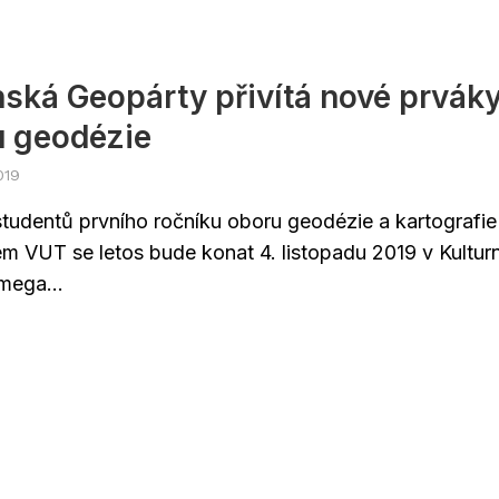
ská Geopárty přivítá nové prvák
u geodézie
019
 studentů prvního ročníku oboru geodézie a kartografie
m VUT se letos bude konat 4. listopadu 2019 v Kultur
mega...