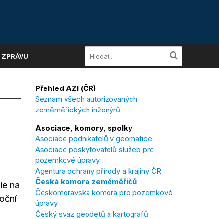
A ZPRÁVU
Přehled AZI (ČR)
Seznam všech autorizovaných
zeměměřických inženýrů
Asociace, komory, spolky
Asociace podnikatelů v geomatice
Asociace poskytovatelů služeb pro
pozemkové úpravy
Agentura ochrany přírody a krajiny ČR
Česká komora zeměměřičů
ie na
Českomoravská komora pro pozemkové
oční
úpravy
Český svaz geodetů a kartografů