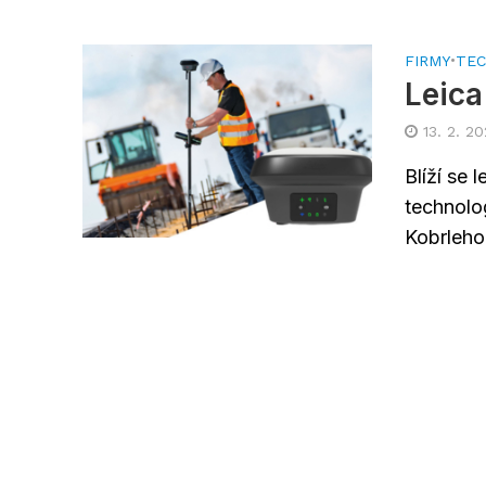
FIRMY
•
TEC
Leica
13. 2. 2
Blíží se 
technolo
Kobrleho