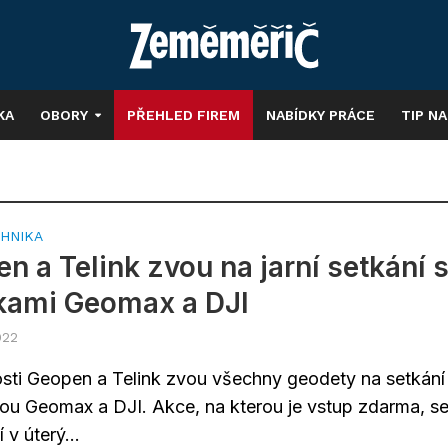
KA
OBORY
PŘEHLED FIREM
NABÍDKY PRÁCE
TIP N
HNIKA
n a Telink zvou na jarní setkání 
kami Geomax a DJI
022
sti Geopen a Telink zvou všechny geodety na setkání
kou Geomax a DJI. Akce, na kterou je vstup zdarma, s
 v úterý...