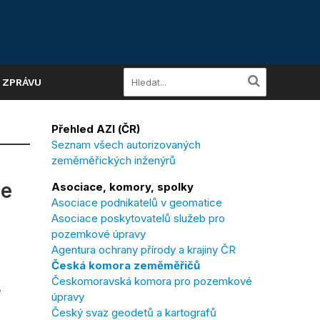
A ZPRÁVU
Přehled AZI (ČR)
Seznam všech autorizovaných
zeměměřických inženýrů
se
Asociace, komory, spolky
Asociace podnikatelů v geomatice
Asociace poskytovatelů služeb pro
pozemkové úpravy
Agentura ochrany přírody a krajiny ČR
Česká komora zeměměřičů
Českomoravská komora pro pozemkové
e
úpravy
Český svaz geodetů a kartografů