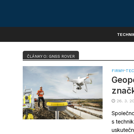
TECHNI
ČLÁNKY O: GNSS ROVER
FIRMY
•
TEC
Geope
znač
26. 3. 2
Společno
s techni
uskuteční