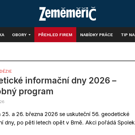
KA
OBORY
PŘEHLED FIREM
NABÍDKY PRÁCE
TIP N
DÉZIE
tické informační dny 2026 –
obný program
026
 25. a 26. března 2026 se uskuteční 56. geodetické
í dny, po pěti letech opět v Brně. Akci pořádá Spolek.