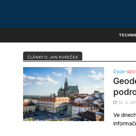
TECHNI
ČLÁNKY O: JAN KOREČEK
ČSGK
•
GEO
Geode
podr
13. 2. 2
Ve dnech
informačn