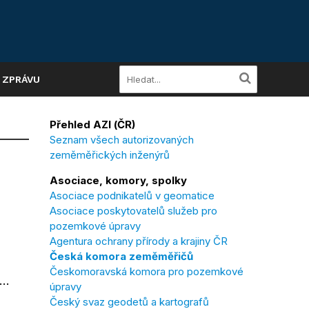
A ZPRÁVU
Přehled AZI (ČR)
Seznam všech autorizovaných
zeměměřických inženýrů
Asociace, komory, spolky
Asociace podnikatelů v geomatice
Asociace poskytovatelů služeb pro
pozemkové úpravy
Agentura ochrany přírody a krajiny ČR
Česká komora zeměměřičů
Českomoravská komora pro pozemkové
..
úpravy
Český svaz geodetů a kartografů