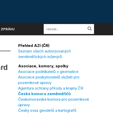
A ZPRÁVU
Přehled AZI (ČR)
Seznam všech autorizovaných
zeměměřických inženýrů
ard
Asociace, komory, spolky
Asociace podnikatelů v geomatice
Asociace poskytovatelů služeb pro
pozemkové úpravy
Agentura ochrany přírody a krajiny ČR
Česká komora zeměměřičů
Českomoravská komora pro pozemkové
úpravy
Český svaz geodetů a kartografů