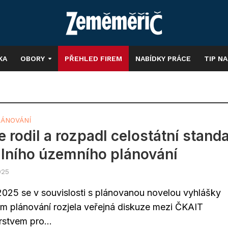
KA
OBORY
PŘEHLED FIREM
NABÍDKY PRÁCE
TIP N
LÁNOVÁNÍ
e rodil a rozpadl celostátní stand
álního územního plánování
025
2025 se v souvislosti s plánovanou novelou vyhlášky
m plánování rozjela veřejná diskuze mezi ČKAIT
rstvem pro...