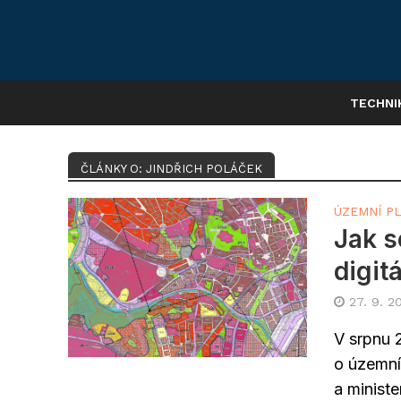
TECHNI
ČLÁNKY O: JINDŘICH POLÁČEK
ÚZEMNÍ P
Jak s
digit
27. 9. 2
V srpnu 
o územní
a ministe