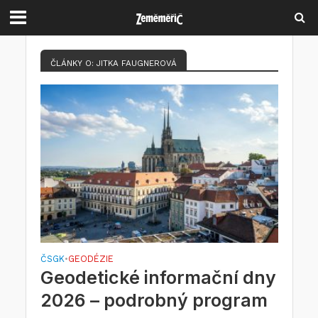
ČLÁNKY O: JITKA FAUGNEROVÁ
ČSGK
GEODÉZIE
•
Geodetické informační dny
2026 – podrobný program