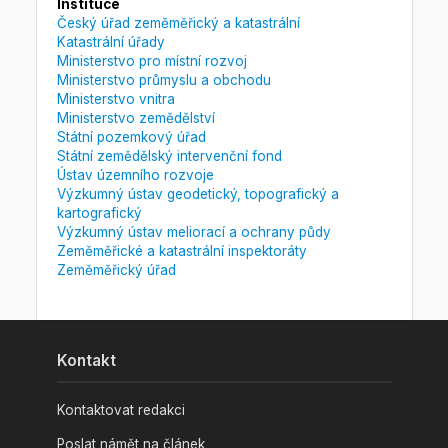
Instituce
Český úřad zeměměřický a katastrální
Katastrální úřady
Ministerstvo pro místní rozvoj
Ministerstvo průmyslu a obchodu
Ministerstvo vnitra
Ministerstvo zemědělství
Státní pozemkový úřad
Státní zemědělský intervenční fond
Ústav územního rozvoje
Výzkumný ústav geodetický, topografický a
kartografický
Výzkumný ústav meliorací a ochrany půdy
Zeměměřické a katastrální inspektoráty
Zeměměřický úřad
Kontakt
Kontaktovat redakci
Poslat námět na článek