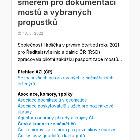
směrem pro dokumentaci
mostů a vybraných
propustků
18. 5. 2022
Společnost Hrdlička v prvním čtvrtletí roku 2021
pro Ředitelství silnic a dálnic ČR (ŘSD)
zpracovala pilotní zakázku pasportizace mostů...
Přehled AZI (ČR)
Seznam všech autorizovaných zeměměřických
inženýrů
Asociace, komory, spolky
Asociace podnikatelů v geomatice
Asociace poskytovatelů služeb pro pozemkové
úpravy
Agentura ochrany přírody a krajiny ČR
Česká komora zeměměřičů
Českomoravská komora pro pozemkové úpravy
Český svaz geodetů a kartografů