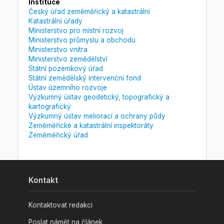
Instituce
Český úřad zeměměřický a katastrální
Katastrální úřady
Ministerstvo pro místní rozvoj
Ministerstvo průmyslu a obchodu
Ministerstvo vnitra
Ministerstvo zemědělství
Státní pozemkový úřad
Státní zemědělský intervenční fond
Ústav územního rozvoje
Výzkumný ústav geodetický, topografický a
kartografický
Výzkumný ústav meliorací a ochrany půdy
Zeměměřické a katastrální inspektoráty
Zeměměřický úřad
Kontakt
Kontaktovat redakci
Poslat námět na článek