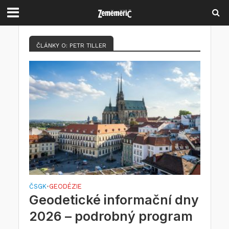
ČLÁNKY O: PETR TILLER
ČSGK
GEODÉZIE
•
Geodetické informační dny
2026 – podrobný program