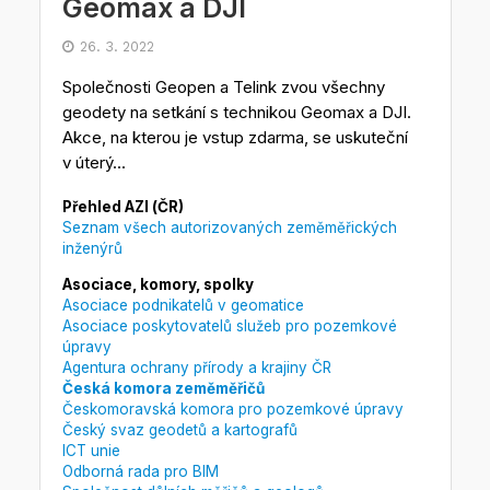
Geomax a DJI
26. 3. 2022
Společnosti Geopen a Telink zvou všechny
geodety na setkání s technikou Geomax a DJI.
Akce, na kterou je vstup zdarma, se uskuteční
v úterý...
Přehled AZI (ČR)
Seznam všech autorizovaných zeměměřických
inženýrů
Asociace, komory, spolky
Asociace podnikatelů v geomatice
Asociace poskytovatelů služeb pro pozemkové
úpravy
Agentura ochrany přírody a krajiny ČR
Česká komora zeměměřičů
Českomoravská komora pro pozemkové úpravy
Český svaz geodetů a kartografů
ICT unie
Odborná rada pro BIM