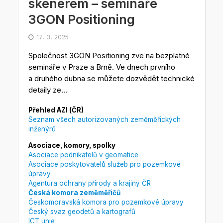
skenerem – semináře
3GON Positioning
17. 3. 2025
Společnost 3GON Positioning zve na bezplatné
semináře v Praze a Brně. Ve dnech prvního
a druhého dubna se můžete dozvědět technické
detaily ze...
Přehled AZI (ČR)
Seznam všech autorizovaných zeměměřických
inženýrů
Asociace, komory, spolky
Asociace podnikatelů v geomatice
Asociace poskytovatelů služeb pro pozemkové
úpravy
Agentura ochrany přírody a krajiny ČR
Česká komora zeměměřičů
Českomoravská komora pro pozemkové úpravy
Český svaz geodetů a kartografů
ICT unie