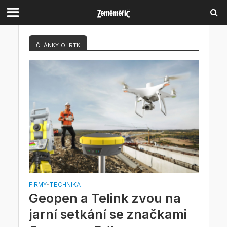
ČLÁNKY O: RTK
FIRMY
TECHNIKA
•
Geopen a Telink zvou na
jarní setkání se značkami