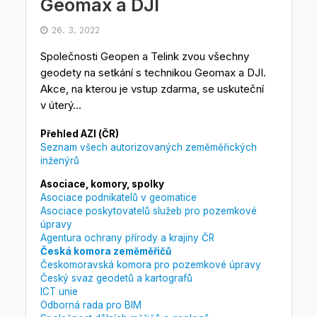
Geomax a DJI
26. 3. 2022
Společnosti Geopen a Telink zvou všechny
geodety na setkání s technikou Geomax a DJI.
Akce, na kterou je vstup zdarma, se uskuteční
v úterý...
Přehled AZI (ČR)
Seznam všech autorizovaných zeměměřických
inženýrů
Asociace, komory, spolky
Asociace podnikatelů v geomatice
Asociace poskytovatelů služeb pro pozemkové
úpravy
Agentura ochrany přírody a krajiny ČR
Česká komora zeměměřičů
Českomoravská komora pro pozemkové úpravy
Český svaz geodetů a kartografů
ICT unie
Odborná rada pro BIM