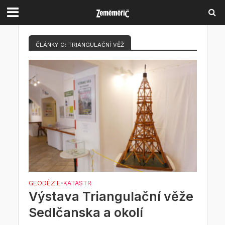
ČLÁNKY O: TRIANGULAČNÍ VĚŽ
GEODÉZIE
KATASTR
•
Výstava Triangulační věže
Sedlčanska a okolí