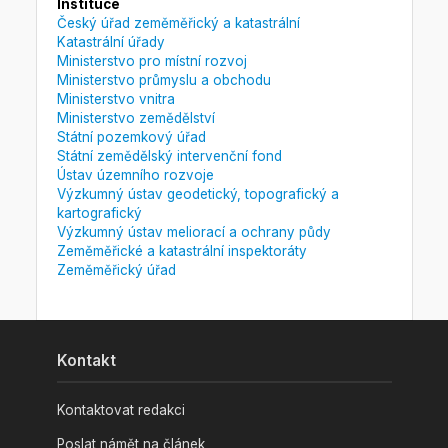
Instituce
Český úřad zeměměřický a katastrální
Katastrální úřady
Ministerstvo pro místní rozvoj
Ministerstvo průmyslu a obchodu
Ministerstvo vnitra
Ministerstvo zemědělství
Státní pozemkový úřad
Státní zemědělský intervenční fond
Ústav územního rozvoje
Výzkumný ústav geodetický, topografický a
kartografický
Výzkumný ústav meliorací a ochrany půdy
Zeměměřické a katastrální inspektoráty
Zeměměřický úřad
Kontakt
Kontaktovat redakci
Poslat námět na článek