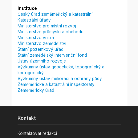
Instituce
Český úřad zeměměřický a katastrální
Katastrální úřady
Ministerstvo pro místní rozvoj
Ministerstvo průmyslu a obchodu
Ministerstvo vnitra
Ministerstvo zemědělství
Státní pozemkový úřad
Státní zemědělský intervenční fond
Ústav územního rozvoje
Výzkumný ústav geodetický, topografický a
kartografický
Výzkumný ústav meliorací a ochrany půdy
Zeměměřické a katastrální inspektoráty
Zeměměřický úřad
Kontakt
Kontaktovat redakci