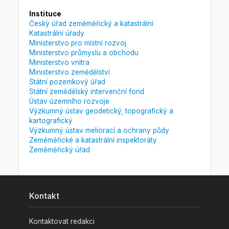
Instituce
Český úřad zeměměřický a katastrální
Katastrální úřady
Ministerstvo pro místní rozvoj
Ministerstvo průmyslu a obchodu
Ministerstvo vnitra
Ministerstvo zemědělství
Státní pozemkový úřad
Státní zemědělský intervenční fond
Ústav územního rozvoje
Výzkumný ústav geodetický, topografický a
kartografický
Výzkumný ústav meliorací a ochrany půdy
Zeměměřické a katastrální inspektoráty
Zeměměřický úřad
Kontakt
Kontaktovat redakci