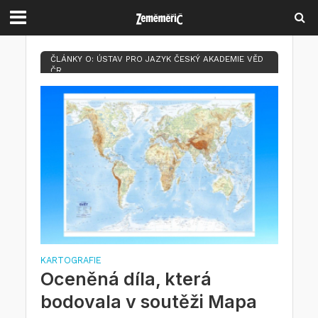
ČLÁNKY O: ÚSTAV PRO JAZYK ČESKÝ AKADEMIE VĚD
ČR
KARTOGRAFIE
Oceněná díla, která
bodovala v soutěži Mapa