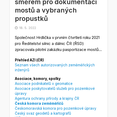
směrem pro dokumentaci
mostů a vybraných
propustků
18. 5. 2022
Společnost Hrdlička v prvním čtvrtletí roku 2021
pro Ředitelství silnic a dálnic ČR (ŘSD)
zpracovala pilotní zakázku pasportizace mostů...
Přehled AZI (ČR)
Seznam všech autorizovaných zeměměřických
inženýrů
Asociace, komory, spolky
Asociace podnikatelů v geomatice
Asociace poskytovatelů služeb pro pozemkové
úpravy
Agentura ochrany přírody a krajiny ČR
Česká komora zeměměřičů
Českomoravská komora pro pozemkové úpravy
Český svaz geodetů a kartografů