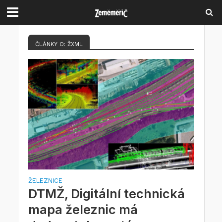
ČLÁNKY O: ŽXML
ŽELEZNICE
DTMŽ, Digitální technická
mapa železnic má