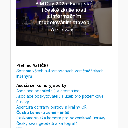
BIM Day 2025. Evropské
i české zkušenosti
s informačním
modelováním staveb
15. 9. 2025
Přehled AZI (ČR)
Seznam všech autorizovaných zeměměřických
inženýrů
Asociace, komory, spolky
Asociace podnikatelů v geomatice
Asociace poskytovatelů služeb pro pozemkové
úpravy
Agentura ochrany přírody a krajiny ČR
Česká komora zeměměřičů
Českomoravská komora pro pozemkové úpravy
Český svaz geodetů a kartografů