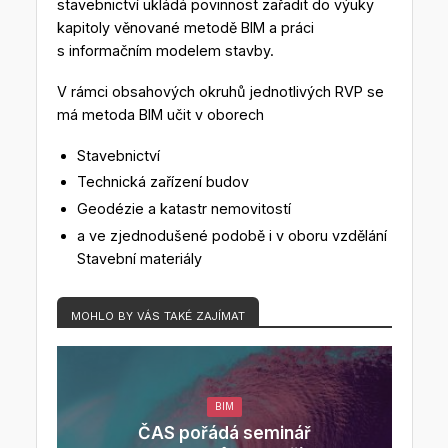
stavebnictví ukládá povinnost zařadit do výuky
kapitoly věnované metodě BIM a práci
s informačním modelem stavby.
V rámci obsahových okruhů jednotlivých RVP se
má metoda BIM učit v oborech
Stavebnictví
Technická zařízení budov
Geodézie a katastr nemovitostí
a ve zjednodušené podobě i v oboru vzdělání
Stavební materiály
MOHLO BY VÁS TAKÉ ZAJÍMAT
BIM
ČAS pořádá seminář