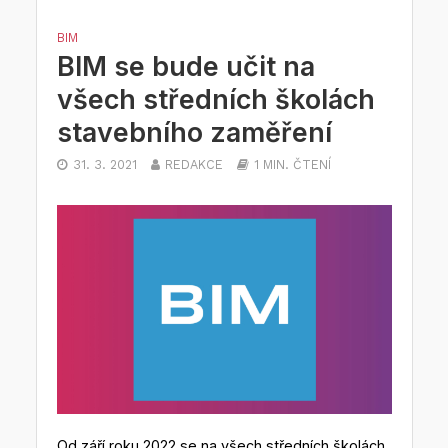
BIM
BIM se bude učit na
všech středních školách
stavebního zaměření
31. 3. 2021
REDAKCE
1 MIN. ČTENÍ
Od září roku 2022 se na všech středních školách