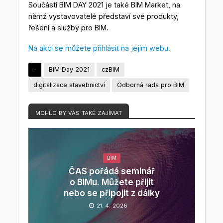
Součástí BIM DAY 2021 je také BIM Market, na
němž vystavovatelé představí své produkty,
řešení a služby pro BIM.
Na akci se můžete přihlásit na jejím webu.
-
BIM Day 2021
czBIM
digitalizace stavebnictví
Odborná rada pro BIM
MOHLO BY VÁS TAKÉ ZAJÍMAT
BIM
ČAS pořádá seminář
o BIMu. Můžete přijít
nebo se připojit z dálky
21. 4. 2026