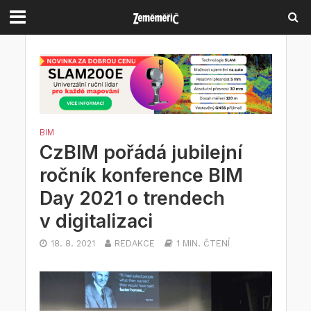
BIM
CzBIM pořádá jubilejní
ročník konference BIM
Day 2021 o trendech
v digitalizaci
18. 8. 2021
REDAKCE
1 MIN. ČTENÍ