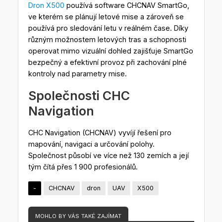
Dron X500
používá software CHCNAV SmartGo,
ve kterém se plánují letové mise a zároveň se
používá pro sledování letu v reálném čase. Díky
různým možnostem letových tras a schopnosti
operovat mimo vizuální dohled zajišťuje SmartGo
bezpečný a efektivní provoz při zachování plné
kontroly nad parametry mise.
Společnosti CHC
Navigation
CHC Navigation (CHCNAV) vyvíjí řešení pro
mapování, navigaci a určování polohy.
Společnost působí ve více než 130 zemích a její
tým čítá přes 1 900 profesionálů.
-
CHCNAV
dron
UAV
X500
MOHLO BY VÁS TAKÉ ZAJÍMAT