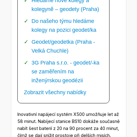
Hledáme nové kolegy a
kolegyně – geodety (Praha)
Do našeho týmu hledáme
kolegy na pozici geodet/ka
Geodet/geodetka (Praha -
Velká Chuchle)
3G Praha s.r.o. - geodet/-ka
se zaměřením na
inženýrskou geodézii
Zobrazit všechny nabídky
Inovativní napájecí systém X500 umožňuje let až
58 minut. Nabíjecí stanice BS10 dokáže současně
nabít šest baterií z 20 na 90 procent za 40 minut,
čímž se dají snížit prostoje při delších misích.