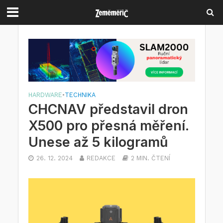
HARDWARE
•
TECHNIKA
CHCNAV představil dron
X500 pro přesná měření.
Unese až 5 kilogramů
26. 12. 2024
REDAKCE
2 MIN. ČTENÍ