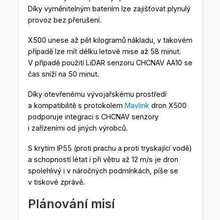
Díky vyměnitelným bateriím lze zajišťovat plynulý
provoz bez přerušení.
X500 unese až pět kilogramů nákladu, v takovém
případě lze mít délku letové mise až 58 minut.
V případě použití LiDAR senzoru CHCNAV AA10 se
čas sníží na 50 minut.
Díky otevřenému vývojařskému prostředí
a kompatibilitě s protokolem
Mavlink
dron X500
podporuje integraci s CHCNAV senzory
i zařízeními od jiných výrobců.
S krytím IP55 (proti prachu a proti tryskající vodě)
a schopností létat i při větru až 12 m/s je dron
spolehlivý i v náročných podmínkách, píše se
v tiskové zprávě.
Plánování misí