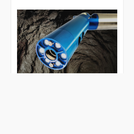
Americká společnost Carlson Software
představila Carlson C-ALS HD, odolné zařízení
kombinující laserový skener a kameru, navržené
pro inspekci podzemních prostor a využití
v těžebním průmyslu.
C-ALS HD umožňuje detailně mapovat
a vizualizovat prostředí, která jsou jinak velmi