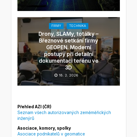
FIRMY
TECHNIKA
Drony, SLAMy, totálky –
Březnové setkání firmy
GEOPEN. Moderní
postupy při detailní
dokumentaci terénu ve
3D
18. 2. 2026
Přehled AZI (ČR)
Seznam všech autorizovaných zeměměřických
inženýrů
Asociace, komory, spolky
Asociace podnikatelů v geomatice