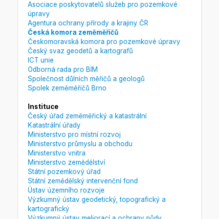
Asociace poskytovatelů služeb pro pozemkové
úpravy
Agentura ochrany přírody a krajiny ČR
Česká komora zeměměřičů
Českomoravská komora pro pozemkové úpravy
Český svaz geodetů a kartografů
ICT unie
Odborná rada pro BIM
Společnost důlních měřičů a geologů
Spolek zeměměřičů Brno
Instituce
Český úřad zeměměřický a katastrální
Katastrální úřady
Ministerstvo pro místní rozvoj
Ministerstvo průmyslu a obchodu
Ministerstvo vnitra
Ministerstvo zemědělství
Státní pozemkový úřad
Státní zemědělský intervenční fond
Ústav územního rozvoje
Výzkumný ústav geodetický, topografický a
kartografický
Výzkumný ústav meliorací a ochrany půdy