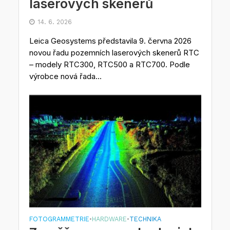
laserových skenerů
14. 6. 2026
Leica Geosystems představila 9. června 2026
novou řadu pozemních laserových skenerů RTC
– modely RTC300, RTC500 a RTC700. Podle
výrobce nová řada...
FOTOGRAMMETRIE
HARDWARE
TECHNIKA
•
•