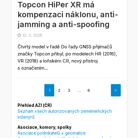
Topcon HiPer XR má
kompenzaci náklonu, anti-
jamming a anti-spoofing
12. 2. 2025
Čtvrtý model v řadě Do řady GNSS přijímačů
značky Topcon přibyl, po modelech HR (2016),
VR (2018) a loňském CR, nový přístroj
s označením...
1
2
3
…
6
Přehled AZI (ČR)
Seznam všech autorizovaných zeměměřických
inženýrů
Asociace, komory, spolky
Asociace podnikatelů v geomatice