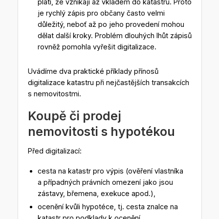
platí, že vznikají až vkladem do katastru. Proto
je rychlý zápis pro občany často velmi
důležitý, neboť až po jeho provedení mohou
dělat další kroky. Problém dlouhých lhůt zápisů
rovněž pomohla vyřešit digitalizace.
Uvádíme dva praktické příklady přínosů
digitalizace katastru při nejčastějších transakcích
s nemovitostmi.
Koupě či prodej
nemovitosti s hypotékou
Před digitalizací:
cesta na katastr pro výpis (ověření vlastníka
a případných právních omezení jako jsou
zástavy, břemena, exekuce apod.),
ocenění kvůli hypotéce, tj. cesta znalce na
katastr pro podklady k ocenění,