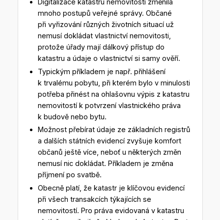
Digitalizace katastru nemovitostí změnila
mnoho postupů veřejné správy. Občané
při vyřizování různých životních situací už
nemusí dokládat vlastnictví nemovitosti,
protože úřady mají dálkový přístup do
katastru a údaje o vlastnictví si samy ověří.
Typickým příkladem je např. přihlášení
k trvalému pobytu, při kterém bylo v minulosti
potřeba přinést na ohlašovnu výpis z katastru
nemovitostí k potvrzení vlastnického práva
k budově nebo bytu.
Možnost přebírat údaje ze základních registrů
a dalších státních evidencí zvyšuje komfort
občanů ještě více, neboť u některých změn
nemusí nic dokládat. Příkladem je změna
příjmení po svatbě.
Obecně platí, že katastr je klíčovou evidencí
při všech transakcích týkajících se
nemovitostí. Pro práva evidovaná v katastru