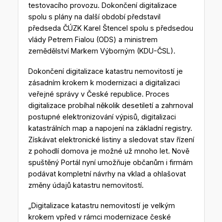
testovacího provozu. Dokončení digitalizace
spolu s plány na další období představil
předseda ČÚZK Karel Štencel spolu s předsedou
vlády Petrem Fialou (ODS) a ministrem
zemědělství Markem Výborným (KDU-ČSL).
Dokončení digitalizace katastru nemovitostí je
zásadním krokem k modernizaci a digitalizaci
veřejné správy v České republice. Proces
digitalizace probíhal několik desetiletí a zahrnoval
postupné elektronizování výpisů, digitalizaci
katastrálních map a napojení na základní registry.
Získávat elektronické listiny a sledovat stav řízení
z pohodlí domova je možné už mnoho let. Nově
spuštěný Portál nyní umožňuje občanům i firmám
podávat kompletní návrhy na vklad a ohlašovat
změny údajů katastru nemovitostí.
„Digitalizace katastru nemovitostí je velkým
krokem vpřed v rámci modernizace české