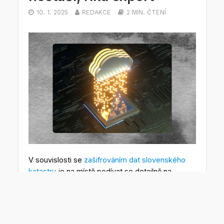
10. 1. 2025
REDAKCE
2 MIN. ČTENÍ
V souvislosti se
zašifrováním dat slovenského
katastru
je na místě podívat se detailně na
zálohování a jak je provádět správně.
Základem je zlaté pravidlo zálohování 3-2-1. To
znamená mít tři kopie dat, dvě lokality a z toho