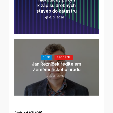
k zápisu drobných
staveb do katastru
6. 3. 2026
ČÚZK
GEODÉZIE
Jan Řezníček ředitelem
Zeměměřického úřadu
3. 3. 2026
Přehled AZI (ČR)