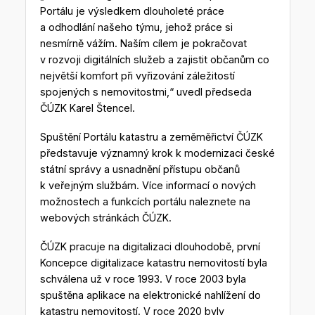
Portálu je výsledkem dlouholeté práce
a odhodlání našeho týmu, jehož práce si
nesmírně vážím. Naším cílem je pokračovat
v rozvoji digitálních služeb a zajistit občanům co
největší komfort při vyřizování záležitostí
spojených s nemovitostmi,“ uvedl předseda
ČÚZK Karel Štencel.
Spuštění Portálu katastru a zeměměřictví ČÚZK
představuje významný krok k modernizaci české
státní správy a usnadnění přístupu občanů
k veřejným službám. Více informací o nových
možnostech a funkcích portálu naleznete na
webových stránkách ČÚZK.
ČÚZK pracuje na digitalizaci dlouhodobě, první
Koncepce digitalizace katastru nemovitostí byla
schválena už v roce 1993. V roce 2003 byla
spuštěna aplikace na elektronické nahlížení do
katastru nemovitostí. V roce 2020 byly