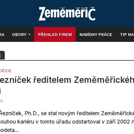
KA
OBORY
PŘEHLED FIREM
NABÍDKY PRÁCE
TIP N
Í
DÉZIE
Řezníček ředitelem Zeměměřické
u
26
 Řezníček, Ph.D., se stal novým ředitelem Zeměměřick
louhou kariéru v tomto úřadu odstartoval v září 2002 
odeta...