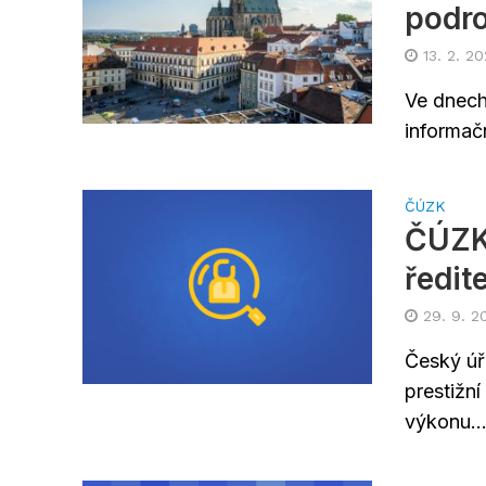
podr
13. 2. 2
Ve dnech
informačn
ČÚZK
ČÚZK 
ředit
29. 9. 2
Český úř
prestižn
výkonu..