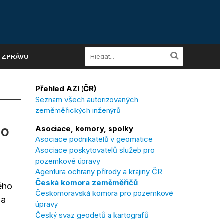
A ZPRÁVU
Přehled AZI (ČR)
Seznam všech autorizovaných
zeměměřických inženýrů
ho
Asociace, komory, spolky
Asociace podnikatelů v geomatice
Asociace poskytovatelů služeb pro
pozemkové úpravy
Agentura ochrany přírody a krajiny ČR
Česká komora zeměměřičů
ého
Českomoravská komora pro pozemkové
na
úpravy
Český svaz geodetů a kartografů