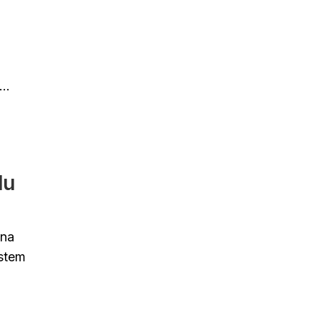
..
du
 na
ístem