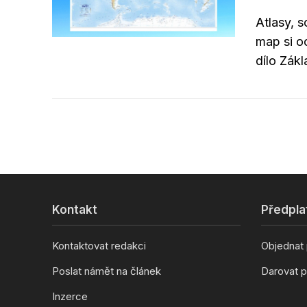
Atlasy, 
map si o
dílo Zákl
Kontakt
Předpla
Kontaktovat redakci
Objednat
Poslat námět na článek
Darovat p
Inzerce