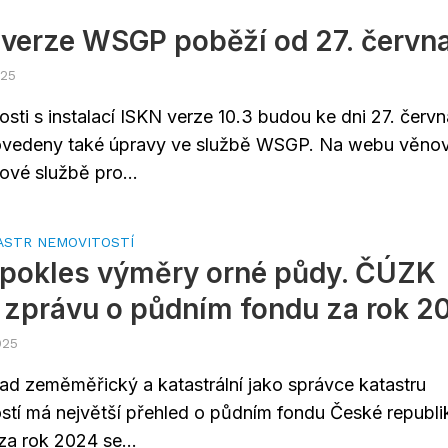
verze WSGP poběží od 27. červn
025
osti s instalací ISKN verze 10.3 budou ke dni 27. červn
ovedeny také úpravy ve službě WSGP. Na webu věno
ové službě pro...
ASTR NEMOVITOSTÍ
 pokles výměry orné půdy. ČÚZK
 zprávu o půdním fondu za rok 2
025
ad zeměměřický a katastrální jako správce katastru
stí má největší přehled o půdním fondu České republi
za rok 2024 se...