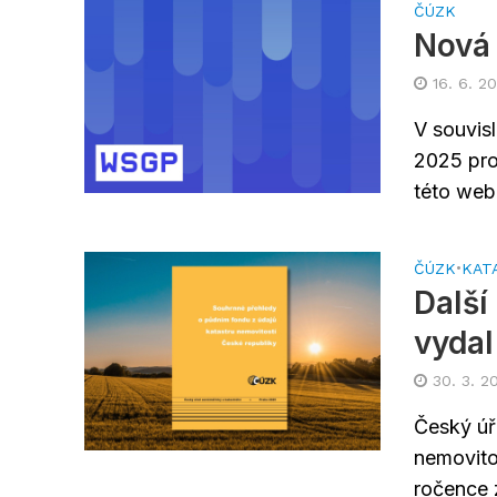
ČÚZK
Nová 
16. 6. 2
V souvisl
2025 pr
této web
ČÚZK
•
KAT
Další
vydal
30. 3. 2
Český úř
nemovito
ročence 