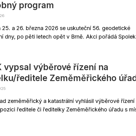
obný program
026
 25. a 26. března 2026 se uskuteční 56. geodetické
í dny, po pěti letech opět v Brně. Akci pořádá Spolek.
vypsal výběrové řízení na
elku/ředitele Zeměměřického úřa
025
ad zeměměřický a katastrální vyhlásil výběrové řízení
í pozici ředitele či ředitelky Zeměměřického úřadu s m
.