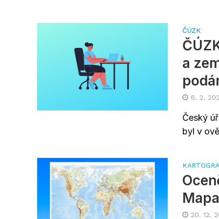
ČÚZK
ČÚZK 
a zem
podán
6. 2. 20
Český úř
byl v ov
KARTOGRA
Oceně
Mapa
20. 12. 