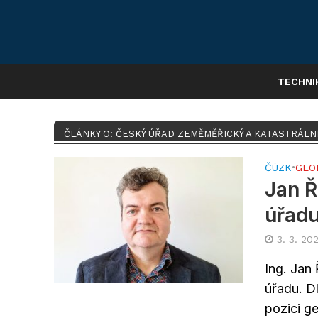
TECHNI
ČLÁNKY O: ČESKÝ ÚŘAD ZEMĚMĚŘICKÝ A KATASTRÁLN
ČÚZK
•
GEO
Jan 
úřad
3. 3. 20
Ing. Jan
úřadu. D
pozici ge