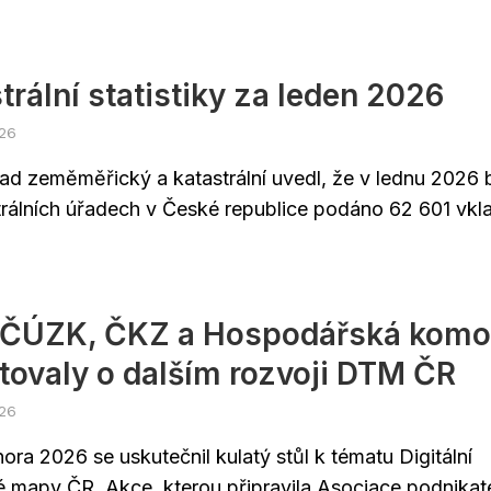
trální statistiky za leden 2026
026
ad zeměměřický a katastrální uvedl, že v lednu 2026 
trálních úřadech v České republice podáno 62 601 vkla
 ČÚZK, ČKZ a Hospodářská komo
tovaly o dalším rozvoji DTM ČR
026
ora 2026 se uskutečnil kulatý stůl k tématu Digitální
é mapy ČR. Akce, kterou připravila Asociace podnikat