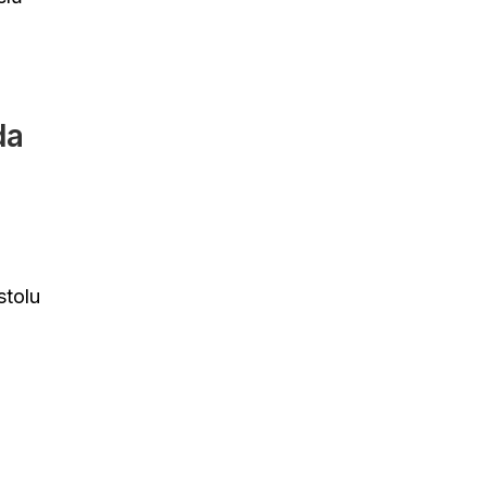
da
stolu