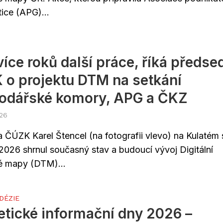
ice (APG)...
 více roků další práce, říká předse
o projektu DTM na setkání
odářské komory, APG a ČKZ
026
 ČÚZK Karel Štencel (na fotografii vlevo) na Kulatém 
 2026 shrnul současný stav a budoucí vývoj Digitální
é mapy (DTM)...
DÉZIE
tické informační dny 2026 –