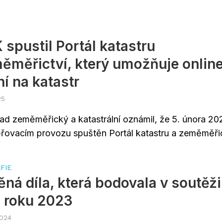
spustil Portál katastru
ěměřictví, který umožňuje onlin
í na katastr
25
ad zeměměřický a katastrální oznámil, že 5. února 20
ěřovacím provozu spuštěn Portál katastru a zeměměřict
FIE
ná díla, která bodovala v soutěži
 roku 2023
2024