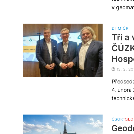
v geomat
DTM ČR
Tři a
ČÚZK 
Hosp
13. 2. 2
Předseda
4. února
technick
ČSGK
•
GEO
Geode