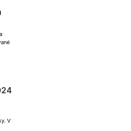
a
a
vané
024
ky. V