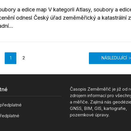
soubory a edice map V kategorii Atlasy, soubory a edic
cenění odnesl Český úřad zeměměřický a katastrální 
adní...
1
2
NÁSLEDUJÍCÍ
Časopis Zeměměřič je již od 
tné
zdrojem informací pro všechn
a měřiče. Zajímá nás geodézie,
 předplatné
GNSS, BIM, GIS, kartografie,
pozemkové úpravy.
ředplatné