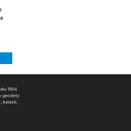
e
za
roku 1994
y geodety
 katastr,