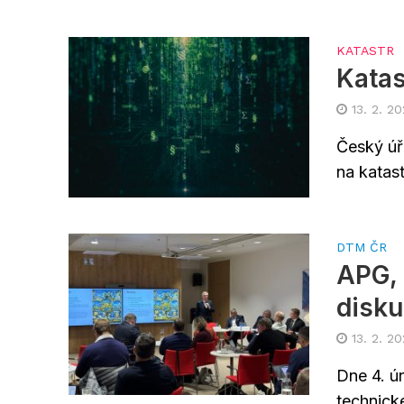
KATASTR
Katas
13. 2. 2
Český úř
na katas
DTM ČR
APG,
disku
13. 2. 2
Dne 4. ún
technick