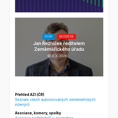
ČÚZK
GEODÉZIE
Jan Řezníček ředitelem
Zeměměřického úřadu
3. 3. 2026
Přehled AZI (ČR)
Seznam všech autorizovaných zeměměřických
inženýrů
Asociace, komory, spolky