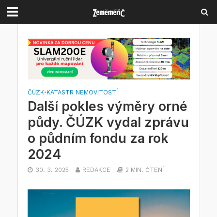
ČÚZK
•
KATASTR NEMOVITOSTÍ
Další pokles výměry orné
půdy. ČÚZK vydal zprávu
o půdním fondu za rok
2024
30. 3. 2025
REDAKCE
2 MIN. ČTENÍ