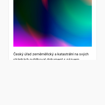
Český úřad zeměměřický a katastrální na svých
stránkách publikoval dokument s názvem
“Metodika pro editora ZPS DTM kraje”.
Základní prostorová situace obsahuje geodata
vybraných prvků na zemském povrchu, pod ním
nebo nad ním, reprezentující základní prostorové
uspořádání situace v území formou liniových,
bodových a plošných (polygonových) prvků.