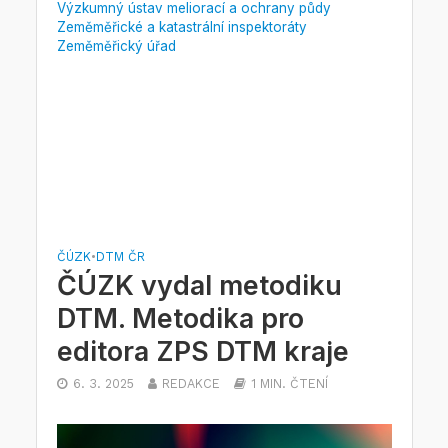
Výzkumný ústav meliorací a ochrany půdy
Zeměměřické a katastrální inspektoráty
Zeměměřický úřad
ČÚZK
•
DTM ČR
ČÚZK vydal metodiku
DTM. Metodika pro
editora ZPS DTM kraje
6. 3. 2025
REDAKCE
1 MIN. ČTENÍ