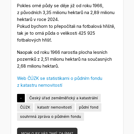
Pokles orné půdy se děje již od roku 1966,
z původních 3,35 milionu hektarů na 2,89 milionu
hektarů v roce 2024.
Pokud bychom to přepočítali na fotbalová hřiště,
tak je to orná půda o velikosti 425 925
fotbalových hřišť.
Naopak od roku 1966 narostla plocha lesních
pozemků z 2,51 milionu hektarů na současných
2,68 milionu hektarů.
Web ČÚZK se statistikami o půdním fondu
z katastru nemovitostí
-
Český úřad zeměměřický a katastrální
ČÚZK
katastr nemovitostí
půdní fond
souhrnná zpráva o půdném fondu
MOHLO BY VÁS TAKÉ ZAJÍMAT