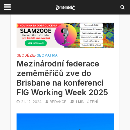
GEODÉZIE
•
GEOMATIKA
Mezinárodní federace
zeměměřičů zve do
Brisbane na konferenci
FIG Working Week 2025
21. 12. 2024
REDAKCE
1 MIN. ČTENÍ