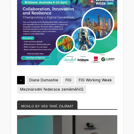
-
Diane Dumashie
FIG
FIG Working Week
Mezinárodní federace zeměměřičů
MOHLO BY VÁS TAKÉ ZAJÍMAT