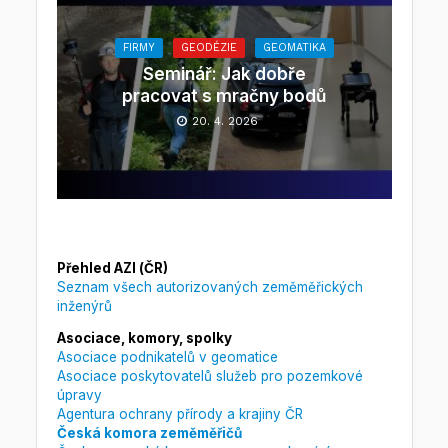
FIRMY
GEODÉZIE
GEOMATIKA
Seminář: Jak dobře
pracovat s mračny bodů
20. 4. 2026
Přehled AZI (ČR)
Seznam všech autorizovaných zeměměřických
inženýrů
Asociace, komory, spolky
Asociace podnikatelů v geomatice
Asociace poskytovatelů služeb pro pozemkové
úpravy
Agentura ochrany přírody a krajiny ČR
Česká komora zeměměřičů