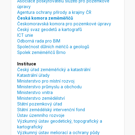
Asociace poskytovatelů služeb pro pozemkové
úpravy
Agentura ochrany přírody a krajiny ČR
Česká komora zeměměřičů
Českomoravská komora pro pozemkové úpravy
Český svaz geodetů a kartografů
ICT unie
Odborná rada pro BIM
Společnost důlních měřičů a geologů
Spolek zeměměřičů Brno
Instituce
Český úřad zeměměřický a katastrální
Katastrální úřady
Ministerstvo pro místní rozvoj
Ministerstvo průmyslu a obchodu
Ministerstvo vnitra
Ministerstvo zemědělství
Státní pozemkový úřad
Státní zemědělský intervenční fond
Ústav územního rozvoje
Výzkumný ústav geodetický, topografický a
kartografický
Výzkumný ústav meliorací a ochrany půdy