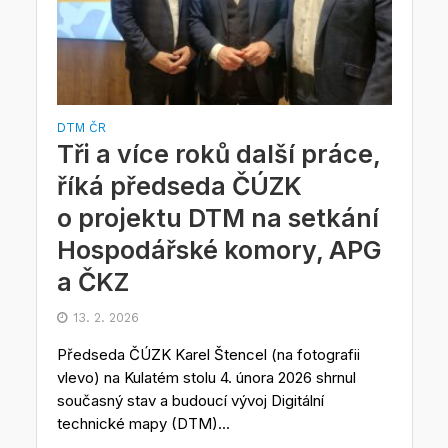
DTM ČR
Tři a více roků další práce,
říká předseda ČÚZK
o projektu DTM na setkání
Hospodářské komory, APG
a ČKZ
13. 2. 2026
Předseda ČÚZK Karel Štencel (na fotografii
vlevo) na Kulatém stolu 4. února 2026 shrnul
současný stav a budoucí vývoj Digitální
technické mapy (DTM)...