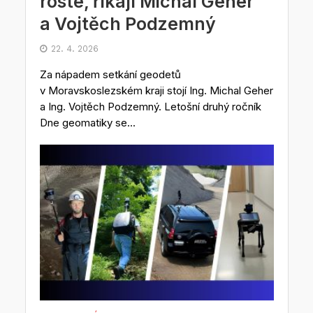
roste, říkají Michal Geher
a Vojtěch Podzemný
22. 4. 2026
Za nápadem setkání geodetů
v Moravskoslezském kraji stojí Ing. Michal Geher
a Ing. Vojtěch Podzemný. Letošní druhý ročník
Dne geomatiky se...