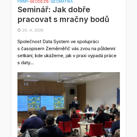
FIRMY
GEODÉZIE
GEOMATIKA
•
•
Seminář: Jak dobře
pracovat s mračny bodů
20. 4. 2026
Společnost Data System ve spolupráci
s časopisem Zeměměřič vás zvou na půldenní
setkání, kde ukážeme, jak v praxi vypadá práce
s daty...