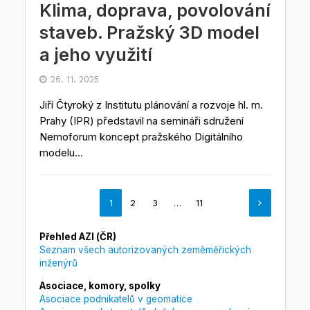
Klima, doprava, povolování
staveb. Pražský 3D model
a jeho využití
26. 11. 2025
Jiří Čtyroký z Institutu plánování a rozvoje hl. m.
Prahy (IPR) představil na semináři sdružení
Nemoforum koncept pražského Digitálního
modelu...
1
2
3
…
11
Přehled AZI (ČR)
Seznam všech autorizovaných zeměměřických
inženýrů
Asociace, komory, spolky
Asociace podnikatelů v geomatice