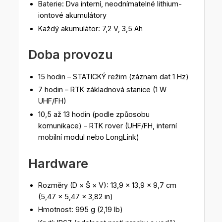
Baterie: Dva interní, neodnímatelné lithium-
iontové akumulátory
Každý akumulátor: 7,2 V, 3,5 Ah
Doba provozu
15 hodin – STATICKÝ režim (záznam dat 1 Hz)
7 hodin – RTK základnová stanice (1 W
UHF/FH)
10,5 až 13 hodin (podle způosobu
komunikace) – RTK rover (UHF/FH, interní
mobilní modul nebo LongLink)
Hardware
Rozměry (D × Š × V): 13,9 × 13,9 × 9,7 cm
(5,47 × 5,47 × 3,82 in)
Hmotnost: 995 g (2,19 lb)