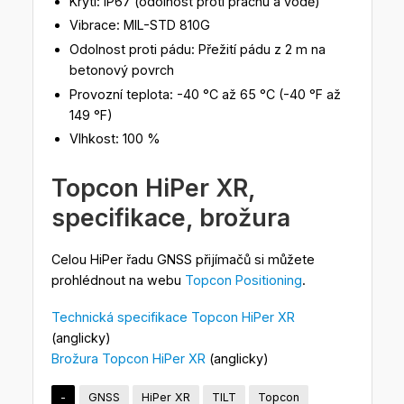
Krytí: IP67 (odolnost proti prachu a vodě)
Vibrace: MIL-STD 810G
Odolnost proti pádu: Přežití pádu z 2 m na
betonový povrch
Provozní teplota: -40 °C až 65 °C (-40 °F až
149 °F)
Vlhkost: 100 %
Topcon HiPer XR,
specifikace, brožura
Celou HiPer řadu GNSS přijímačů si můžete
prohlédnout na webu
Topcon Positioning
.
Technická specifikace Topcon HiPer XR
(anglicky)
Brožura Topcon HiPer XR
(anglicky)
-
GNSS
HiPer XR
TILT
Topcon