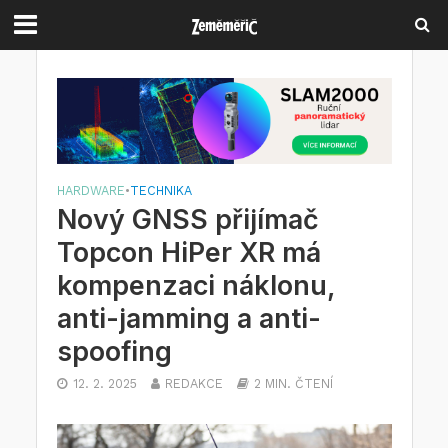
HARDWARE
•
TECHNIKA
Nový GNSS přijímač
Topcon HiPer XR má
kompenzaci náklonu,
anti-jamming a anti-
spoofing
12. 2. 2025
REDAKCE
2 MIN. ČTENÍ