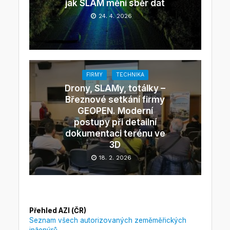
jak SLAM mění sběr dat
24. 4. 2026
FIRMY
TECHNIKA
Drony, SLAMy, totálky –
Březnové setkání firmy
GEOPEN. Moderní
postupy při detailní
dokumentaci terénu ve
3D
18. 2. 2026
Přehled AZI (ČR)
Seznam všech autorizovaných zeměměřických
inženýrů