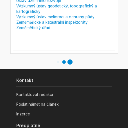
Ústav územního rozvoje
Výzkumný ústav geodetický, topografický a
kartografický
Výzkumný ústav meliorací a ochrany půdy
Zeměměřické a katastrální inspektoráty
Zeměměřický úřad
Kontakt
Kontaktovat redakci
Poslat námět na článek
Inzerce
Předplatné