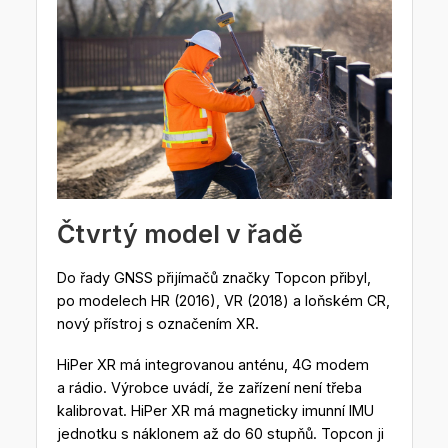
Čtvrtý model v řadě
Do řady GNSS přijímačů značky Topcon přibyl,
po modelech HR (2016), VR (2018) a loňském CR,
nový přístroj s označením XR.
HiPer XR má integrovanou anténu, 4G modem
a rádio. Výrobce uvádí, že zařízení není třeba
kalibrovat. HiPer XR má magneticky imunní IMU
jednotku s náklonem až do 60 stupňů. Topcon ji