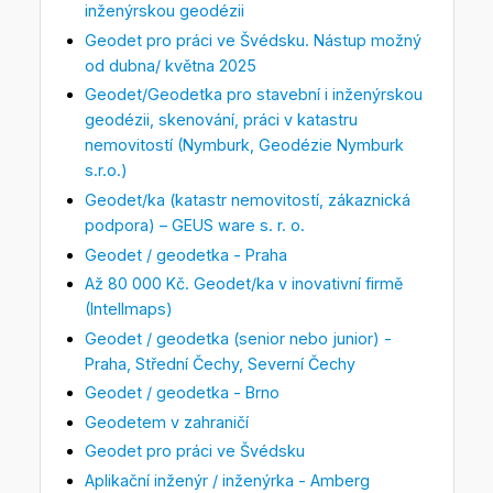
inženýrskou geodézii
Geodet pro práci ve Švédsku. Nástup možný
od dubna/ května 2025
Geodet/Geodetka pro stavební i inženýrskou
geodézii, skenování, práci v katastru
nemovitostí (Nymburk, Geodézie Nymburk
s.r.o.)
Geodet/ka (katastr nemovitostí, zákaznická
podpora) – GEUS ware s. r. o.
Geodet / geodetka - Praha
Až 80 000 Kč. Geodet/ka v inovativní firmě
(Intellmaps)
Geodet / geodetka (senior nebo junior) -
Praha, Střední Čechy, Severní Čechy
Geodet / geodetka - Brno
Geodetem v zahraničí
Geodet pro práci ve Švédsku
Aplikační inženýr / inženýrka - Amberg