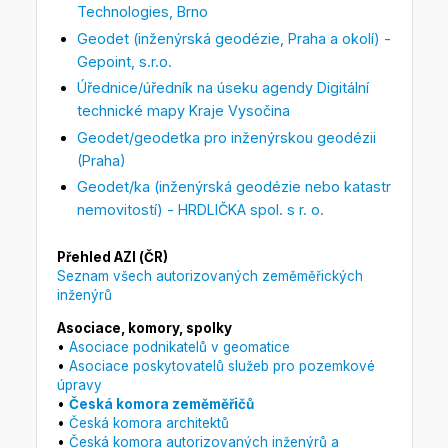
Technologies, Brno
Geodet (inženýrská geodézie, Praha a okolí) -
Gepoint, s.r.o.
Úřednice/úředník na úseku agendy Digitální
technické mapy Kraje Vysočina
Geodet/geodetka pro inženýrskou geodézii
(Praha)
Geodet/ka (inženýrská geodézie nebo katastr
nemovitostí) - HRDLIČKA spol. s r. o.
Přehled AZI (ČR)
Seznam všech autorizovaných zeměměřických
inženýrů
Asociace, komory, spolky
•
Asociace podnikatelů v geomatice
•
Asociace poskytovatelů služeb pro pozemkové
úpravy
•
Česká komora zeměměřičů
•
Česká komora architektů
•
Česká komora autorizovaných inženýrů a